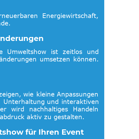
rneuerbaren
Energiewirtschaft, 
nde.
ränderungen
e
Umweltshow
ist
zeitlos
und 
änderungen
umsetzen
können. 
zeigen,
wie
kleine
Anpassungen 
,
Unterhaltung
und
interaktiven 
ier
wird
nachhaltiges
Handeln 
abdruck aktiv zu gestalten. 
tshow für Ihren Event