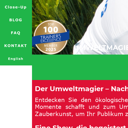
UMWELTMAGIE
Der Umweltmagier – Nachh
Entdecken
Sie
den
ökologisch
Momente
schafft
und
zum
Um
Zauberkunst, um Ihr Publikum z
Eine Show, die begeister