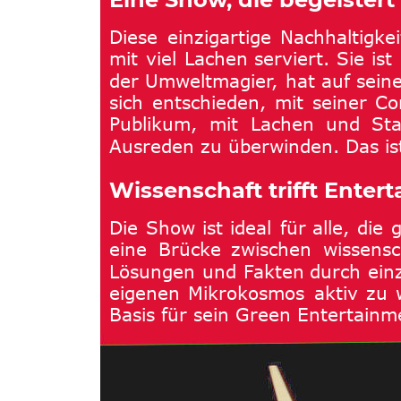
Diese
einzigartige
Nachhaltigkei
mit
viel
Lachen
serviert.
Sie
ist
der
Umweltmagier,
hat
auf
sein
sich
entschieden,
mit
seiner
Co
Publikum,
mit
Lachen
und
St
Ausreden zu überwinden. Das is
Wissenschaft trifft Ente
Die
Show
ist
ideal
für
alle,
die
eine
Brücke
zwischen
wissensc
Lösungen
und
Fakten
durch
ein
eigenen
Mikrokosmos
aktiv
zu
Basis für sein Green Entertainm