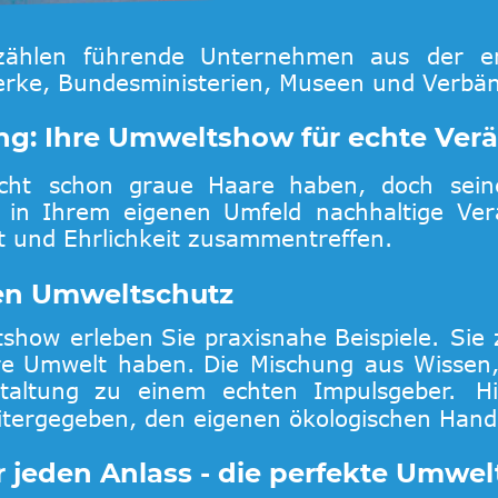
zählen
führende
Unternehmen
aus
der
e
Werke, Bundesministerien, Museen und Verbä
ung: Ihre Umweltshow für echte Ve
icht
schon
graue
Haare
haben,
doch
sein
in
Ihrem
eigenen
Umfeld
nachhaltige
Ver
t und Ehrlichkeit zusammentreffen.
den Umweltschutz
tshow
erleben
Sie
praxisnahe
Beispiele.
Sie
re
Umwelt
haben.
Die
Mischung
aus
Wissen
taltung
zu
einem
echten
Impulsgeber.
H
eitergegeben, den eigenen ökologischen Hand
r jeden Anlass - die perfekte Umwel