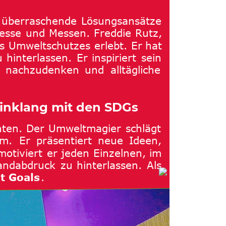
überraschende
Lösungsansätze 
esse
und
Messen.
Freddie
Rutz, 
s
Umweltschutzes
erlebt.
Er
hat 
u
hinterlassen.
Er
inspiriert
sein 
nachzudenken
und
alltägliche 
Einklang mit den SDGs
ten.
Der
Umweltmagier
schlägt 
um.
Er
präsentiert
neue
Ideen, 
motiviert
er
jeden
Einzelnen,
im 
andabdruck
zu
hinterlassen.
Als 
t Goals
.