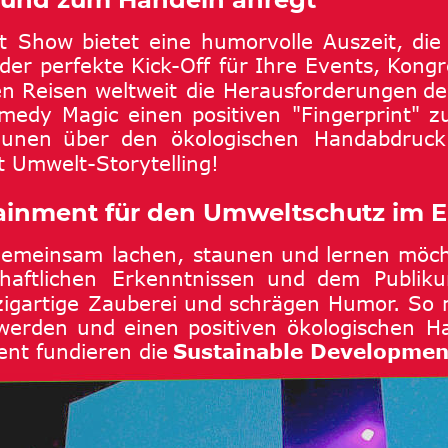
t
Show
bietet
eine
humorvolle
Auszeit,
die
der
perfekte
Kick-Off
für
Ihre
Events,
Kongr
en
Reisen
weltweit
die
Herausforderungen
de
medy
Magic
einen
positiven
"Fingerprint"
z
aunen
über
den
ökologischen
Handabdruck
t 
Umwelt-Storytelling!
rtainment für den Umweltschutz im 
gemeinsam
lachen,
staunen
und
lernen
möch
haftlichen
Erkenntnissen
und
dem
Publik
zigartige
Zauberei
und
schrägen
Humor.
So
werden
und
einen
positiven
ökologischen
H
ent fundieren die 
Sustainable Developmen