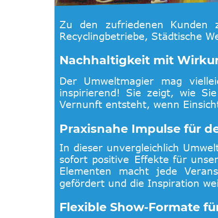
Zu
den
zufriedenen
Kunden
Recyclingbetriebe, Städtische 
Nachhaltigkeit mit Wirk
Der
Umweltmagier
mag
vielle
inspirierend!
Sie
zeigt,
wie
Sie
Vernunft entsteht, wenn Einsich
Praxisnahe Impulse für 
In
dieser
unvergleichlich
Umwel
sofort
positive
Effekte
für
unse
Elementen
macht
jede
Verans
gefördert und die Inspiration w
Flexible Show-Formate fü