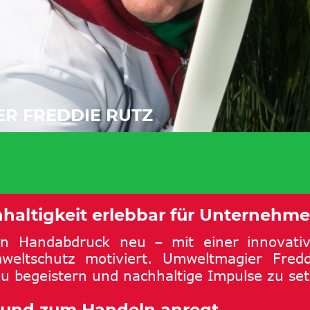
R FREDDIE RUTZ 
altigkeit erlebbar für Unternehme
en
Handabdruck
neu
–
mit
einer
innovati
weltschutz
motiviert.
Umweltmagier
Fredd
u begeistern und nachhaltige Impulse zu set
t und zum Handeln anregt